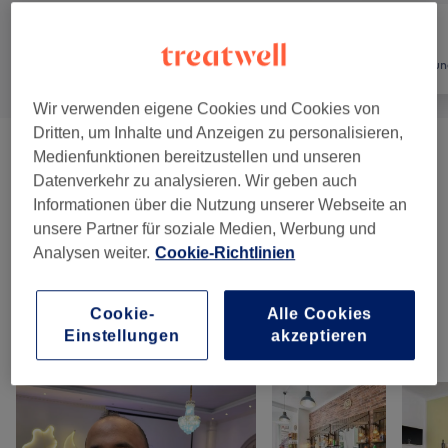
Alle
Friseur
Haarentfernun
Wir verwenden eigene Cookies und Cookies von
Dritten, um Inhalte und Anzeigen zu personalisieren,
Herren - Haarschnitte, Rasuren &
Medienfunktionen bereitzustellen und unseren
ab 16 €
Datenverkehr zu analysieren. Wir geben auch
Stylings
(
7
)
Informationen über die Nutzung unserer Webseite an
unsere Partner für soziale Medien, Werbung und
Kinder - Haarschnitte & Stylings
(
1
)
20 €
Analysen weiter.
Cookie-Richtlinien
Herren - Haarschnitte & Stylings
(
1
)
38 €
Cookie-
Alle Cookies
Einstellungen
akzeptieren
Unsere Arbeit
Bild anklicken für weitere Details