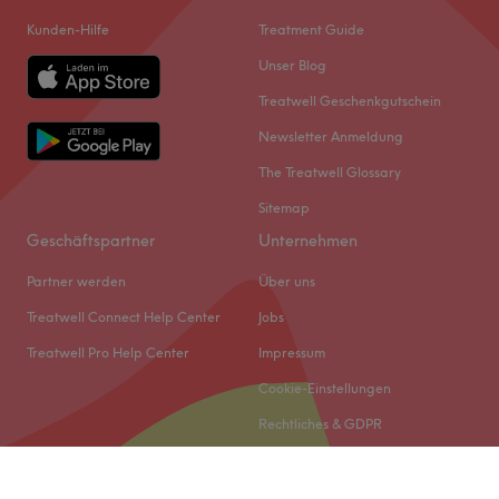
Kunden-Hilfe
Treatment Guide
Unser Blog
Treatwell Geschenkgutschein
Newsletter Anmeldung
The Treatwell Glossary
Sitemap
Geschäftspartner
Unternehmen
Partner werden
Über uns
Treatwell Connect Help Center
Jobs
Treatwell Pro Help Center
Impressum
Cookie-Einstellungen
Rechtliches & GDPR