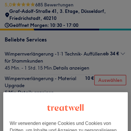
5,0
685 Bewertungen
Graf-Adolf-Straße 41
,
3. Etage
,
Düsseldorf,
Friedrichstadt
,
40210
Geöffnet Morgen: 10:30 - 17:00
Beliebte Services
ab
34 €
Wimpernverlängerung -1:1 Technik- Auffüllen
für Stammkunden
45 Min. - 1 Std. 15 Min.
Details anzeigen
10 €
Wimpernverlängerung - Material
Auswählen
Upgrade
5 Min.
Details anzeigen
50 €
Wimpernlifting
Auswählen
1 Std. 15 Min.
Details anzeigen
ab
55 €
Wimpernverlängerung - 1:1 Technik
Wir verwenden eigene Cookies und Cookies von
Neuanlage für Stammkunden
Dritten, um Inhalte und Anzeigen zu personalisieren,