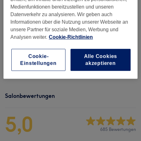
1 Std. - 1 Std. 40 Min.
Details anzeigen
Medienfunktionen bereitzustellen und unseren
ab
57 €
Datenverkehr zu analysieren. Wir geben auch
Wimpernverlängerung - 1:1 Technik
Informationen über die Nutzung unserer Webseite an
Neuanlage nur beim ersten mal
unsere Partner für soziale Medien, Werbung und
1 Std. 10 Min. - 1 Std. 45 Min.
Details anzeigen
Analysen weiter.
Cookie-Richtlinien
Alle Services
Cookie-
Alle Cookies
Einstellungen
akzeptieren
Wimpernverlängerungen
(
7
)
ab 10 €
Salonbewertungen
5,0
685 Bewertungen