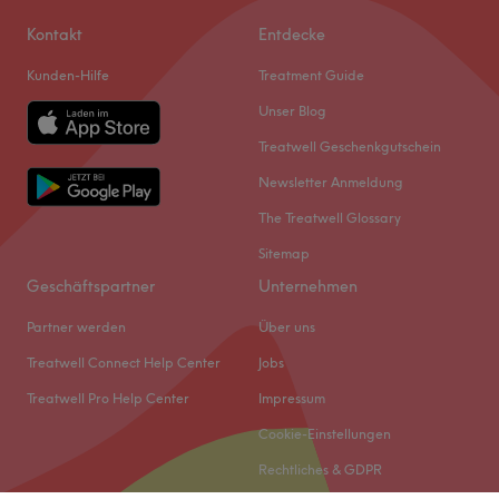
Kontakt
Entdecke
Kunden-Hilfe
Treatment Guide
Unser Blog
Treatwell Geschenkgutschein
Newsletter Anmeldung
The Treatwell Glossary
Sitemap
Geschäftspartner
Unternehmen
Partner werden
Über uns
Treatwell Connect Help Center
Jobs
Treatwell Pro Help Center
Impressum
Cookie-Einstellungen
Rechtliches & GDPR