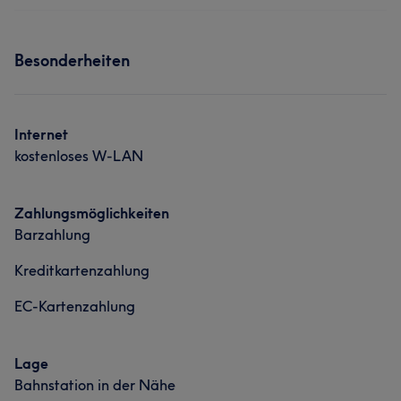
Massage
Professionell
9
Kompetent
6
Services
Was unsere Kunden über Chi-VEK sagen
Besonderheiten
Massage
Professionell
5
Internet
kostenloses W-LAN
Zahlungsmöglichkeiten
Barzahlung
Kreditkartenzahlung
EC-Kartenzahlung
Lage
Bahnstation in der Nähe