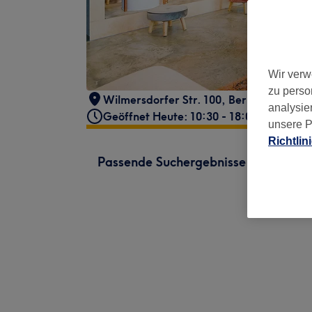
Wir verw
zu perso
Wilmersdorfer Str. 100
,
Berlin, Charlot
analysie
Geöffnet Heute: 10:30 - 18:00
unsere P
Richtlin
Passende Suchergebnisse