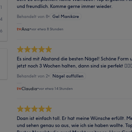
und freundlich. Komme gerne immer wieder.
21
Behandelt von 8
•
Gel Maniküre
54
Ana
•
vor etwa 8 Stunden
36
Es sind mit Abstand die besten Nägel! Schöne Form 
jetzt noch 3 Wochen halten, dann sind sie perfekt 👍🏻😊
Behandelt von 2
•
Nägel auffüllen
Claudia
•
vor etwa 14 Stunden
Doan ist einfach toll. Er hat meine Wünsche erfüllt. 
und sehen genau so aus, wie ich sie haben wollte. To