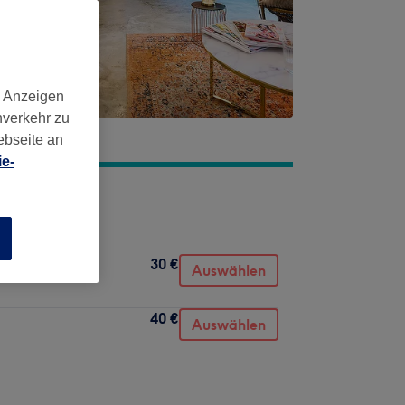
d Anzeigen
nverkehr zu
ebseite an
e-
n
30 €
Auswählen
40 €
Auswählen