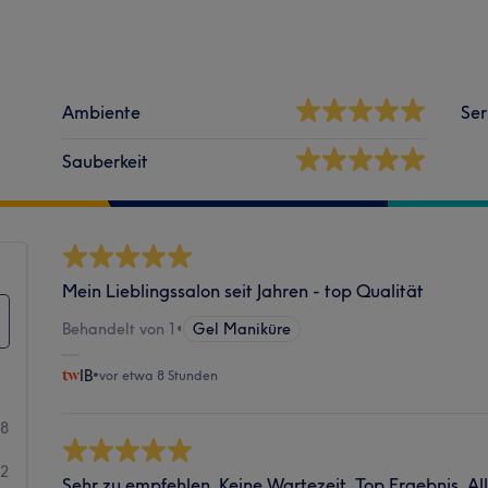
Ambiente
Ser
Sauberkeit
Mein Lieblingssalon seit Jahren - top Qualität
Behandelt von 1
•
Gel Maniküre
IB
•
vor etwa 8 Stunden
18
72
Sehr zu empfehlen. Keine Wartezeit. Top Ergebnis. All