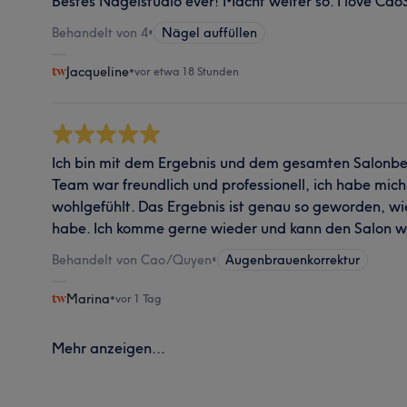
Bestes Nagelstudio ever! Macht weiter so. I love CaoS
Behandelt von 4
•
Nägel auffüllen
Jacqueline
•
vor etwa 18 Stunden
Ich bin mit dem Ergebnis und dem gesamten Salonbes
Team war freundlich und professionell, ich habe mic
wohlgefühlt. Das Ergebnis ist genau so geworden, wi
habe. Ich komme gerne wieder und kann den Salon w
Behandelt von Cao/Quyen
•
Augenbrauenkorrektur
Marina
•
vor 1 Tag
Mehr anzeigen...