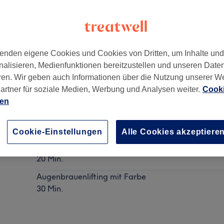
enden eigene Cookies und Cookies von Dritten, um Inhalte un
nalisieren, Medienfunktionen bereitzustellen und unseren Date
tenburg
,
10629
ren. Wir geben auch Informationen über die Nutzung unserer W
artner für soziale Medien, Werbung und Analysen weiter.
Cooki
ien
Augenbrauenlifting
Details anzeigen
Cookie-Einstellungen
Alle Cookies akzeptiere
Augenbrauenlifting ohne Farbe
20 Min.
Augenbrauenlifting mit Farbe
30 Min.