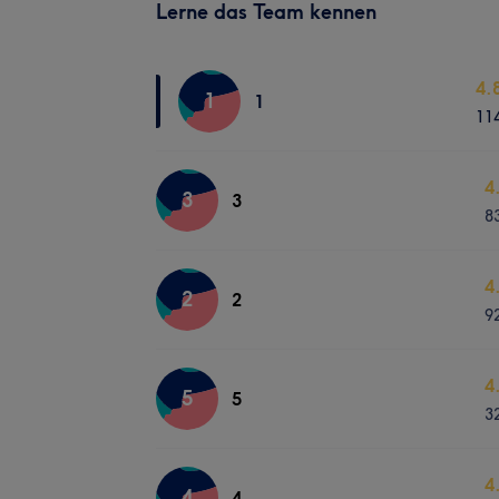
Lerne das Team kennen
4.
1
1
11
4
3
3
8
4
2
2
9
4
5
5
3
4
4
4