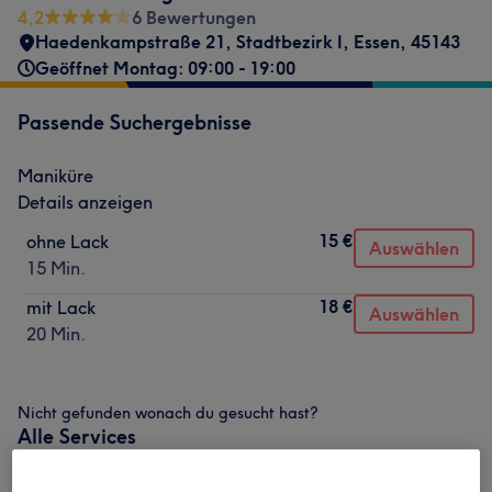
4,2
6 Bewertungen
Haedenkampstraße 21
,
Stadtbezirk I
,
Essen
,
45143
Geöffnet Montag: 09:00 - 19:00
Passende Suchergebnisse
Maniküre
Details anzeigen
15 €
ohne Lack
Auswählen
15 Min.
18 €
mit Lack
Auswählen
20 Min.
Nicht gefunden wonach du gesucht hast?
Alle Services