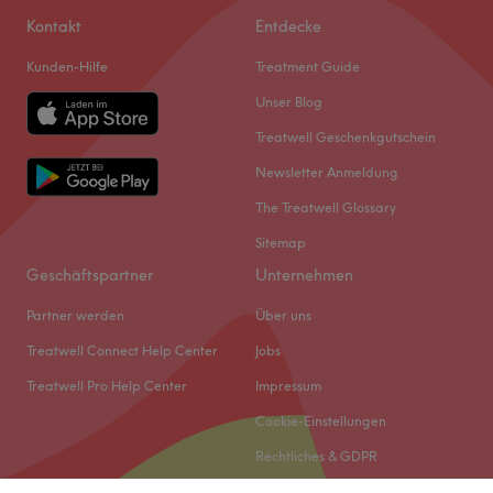
Kontakt
Entdecke
Kunden-Hilfe
Treatment Guide
Unser Blog
Treatwell Geschenkgutschein
Newsletter Anmeldung
The Treatwell Glossary
Sitemap
Geschäftspartner
Unternehmen
Partner werden
Über uns
Treatwell Connect Help Center
Jobs
Treatwell Pro Help Center
Impressum
Cookie-Einstellungen
Rechtliches & GDPR