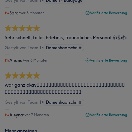
Gestylt von Team 1
•
Damen - Balayage
Sara
•
vor 5 Monaten
Verifizierte Bewertung
Sehr schnell, tolles Erlebnis, freundliches Personal 👍👍👍
Gestylt von Team 1
•
Damenhaarschnitt
Ariane
•
vor 6 Monaten
Verifizierte Bewertung
war ganz okay👍🏻👍🏻👍🏻👍🏻👍🏻👍🏻👍🏻👍🏻👍🏻👍🏻👍🏻👍🏻👍🏻👍🏻👍🏻
👍🏻👍🏻👍🏻👍🏻👍🏻👍🏻👍🏻👍🏻👍🏻👍🏻👍🏻👍🏻👍🏻
Gestylt von Team 1
•
Damenhaarschnitt
Aleyna
•
vor 7 Monaten
Verifizierte Bewertung
Mehr anzeigen...