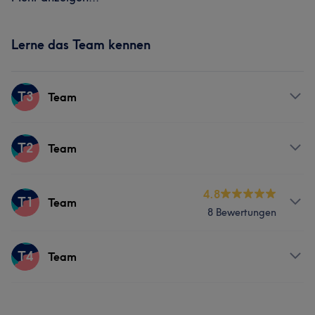
Lerne das Team kennen
T3
Team
Services
T2
Team
Friseur
Services
4.8
T1
Team
8 Bewertungen
Friseur
Gesicht
Services
T4
Team
Friseur
Gesicht
Services