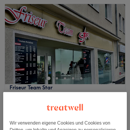
Friseur Team Star
4,7
46 Bewertungen
Südostviertel, Essen
Auf Karte anzeigen
Herren - Nass schneiden
17 €
20 Min.
Wir verwenden eigene Cookies und Cookies von
Herren - Waschen, Schneiden & Föhnen
20 €
Dritten, um Inhalte und Anzeigen zu personalisieren,