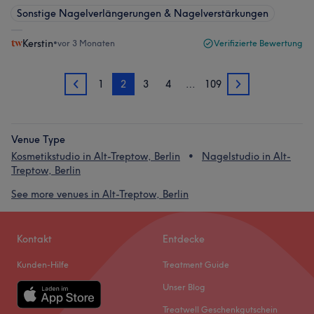
Sonstige Nagelverlängerungen & Nagelverstärkungen
Kerstin
•
vor 3 Monaten
Verifizierte Bewertung
1
2
3
4
…
109
1
3
Venue Type
Kosmetikstudio in Alt-Treptow, Berlin
Nagelstudio in Alt-
Treptow, Berlin
See more venues in Alt-Treptow, Berlin
Kontakt
Entdecke
Kunden-Hilfe
Treatment Guide
Unser Blog
Treatwell Geschenkgutschein