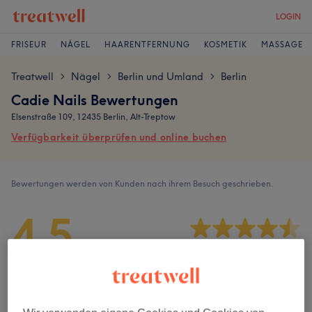
LOGIN
FRISEUR
NÄGEL
HAARENTFERNUNG
KOSMETIK
MASSAGE
Treatwell
Nägel
Berlin und Umland
Berlin
>
>
>
Cadie Nails Bewertungen
Elsenstraße 109, 12435 Berlin, Alt-Treptow
Verfügbarkeit überprüfen und online buchen
Bewertungen werden von Kunden nach ihrem Besuch geschrieben.
4,5
678 Bewertungen
Ambiente