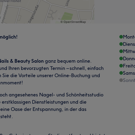
möglich!
Mont
Dien
Mitt
Donn
Nails & Beauty Salon
ganz bequem online.
Freit
d Ihren bevorzugten Termin – schnell, einfach
Sams
 Sie die Vorteile unserer Online-Buchung und
Sonn
öhnmoment!
 hoch angesehenes Nagel- und Schönheitsstudio
 erstklassigen Dienstleistungen und die
 eine Oase der Entspannung, in der das
steht.