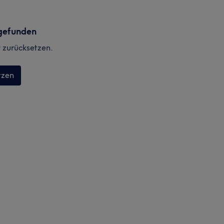
gefunden
r zurücksetzen.
tzen