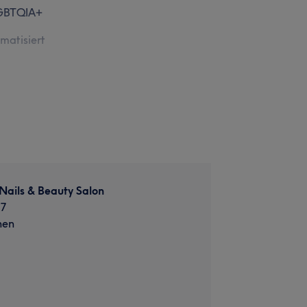
GBTQIA+
imatisiert
 Nails & Beauty Salon
67
hen