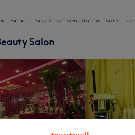
IK
MASSAGE
MÄNNER
GESCHENKGUTSCHEIN
SALE %
UNS
Beauty Salon