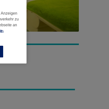
d Anzeigen
nverkehr zu
ebseite an
e-
n