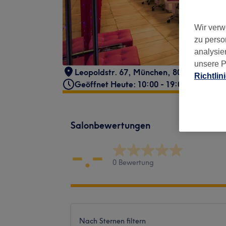
Wir verw
zu perso
analysie
unsere P
Leopoldstr. 67
,
München
,
80802
Richtlin
Geöffnet Heute: 10:00 - 19:00
Salonbewertungen
-.-
0 Bewertung
Nach Sternen filtern