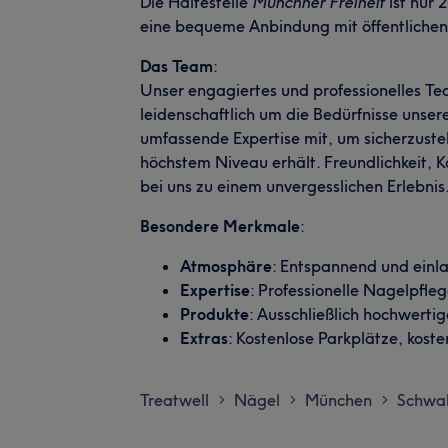
Die Haltestelle
Münchner Freiheit
ist nur
eine bequeme Anbindung mit öffentlichen
Das Team
:
Unser engagiertes und professionelles Te
leidenschaftlich um die Bedürfnisse unse
umfassende Expertise mit, um sicherzuste
höchstem Niveau erhält. Freundlichkeit
bei uns zu einem unvergesslichen Erlebnis
Besondere Merkmale
:
Atmosphäre
: Entspannend und einl
Expertise
: Professionelle Nagelpfl
Produkte
: Ausschließlich hochwerti
Extras
: Kostenlose Parkplätze, kost
Treatwell
Nägel
München
Schwa
>
>
>