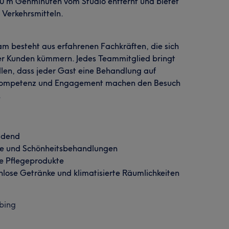
 20 m Gehminuten vom Studio entfernt und bietet
 Verkehrsmitteln.
am besteht aus erfahrenen Fachkräften, die sich
rer Kunden kümmern. Jedes Teammitglied bringt
llen, dass jeder Gast eine Behandlung auf
, Kompetenz und Engagement machen den Besuch
.
adend
ege und Schönheitsbehandlungen
ge Pflegeprodukte
enlose Getränke und klimatisierte Räumlichkeiten
bing