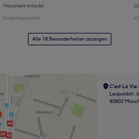
Haustiere erlaubt
L
kinderfreundlich
kl
Alle 18 Besonderheiten anzeigen
C'est La Vie
Leopoldstr. 
80802 Münc