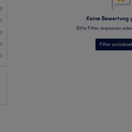
0
Keine Bewertung 
0
Bitte Filter anpassen ode
0
Filter zurückse
0
0