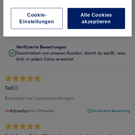
Bewertungen filtern
Cookie-
Alle Cookies
Einstellungen
akzeptieren
Bewertung
Nach Sternen filtern
Verifizierte Bewertungen
Geschrieben von unseren Kunden, damit du weißt, was
dich in jedem Salon erwartet.
Toll👍🏻
Behandelt von Laserbehandlungen
Arbresha
•
vor 2 Monaten
Verifizierte Bewertung