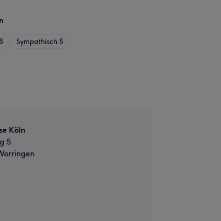
n
5
Sympathisch
5
se Köln
g 5
Worringen