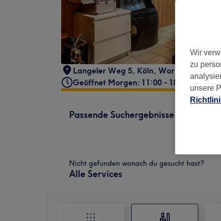
Wir verw
zu perso
Langeler Weg 5
,
Köln, Worringen
,
5076
analysie
Geöffnet Morgen: 11:00 - 18:00
unsere P
Richtlin
Passende Suchergebnisse
Nicht gefunden wonach du gesucht hast?
Alle Services