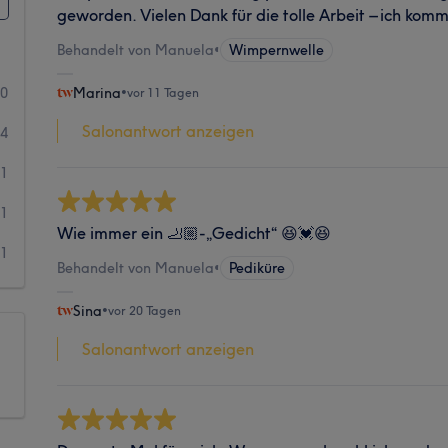
geworden. Vielen Dank für die tolle Arbeit – ich kom
Behandelt von Manuela
•
Wimpernwelle
80
Marina
•
vor 11 Tagen
Salonantwort anzeigen
4
1
1
Wie immer ein 🦶🏼-„Gedicht“ 😆💓😆
1
Behandelt von Manuela
•
Pediküre
Sina
•
vor 20 Tagen
Salonantwort anzeigen