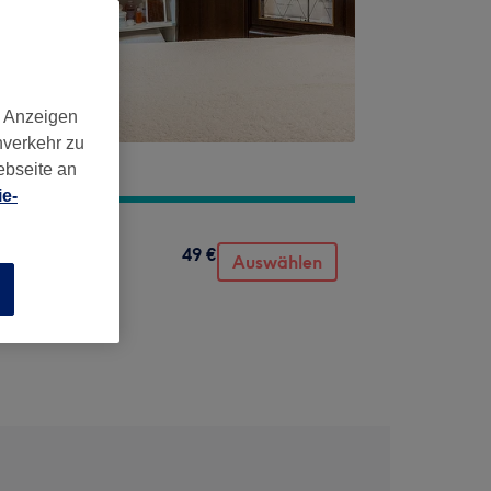
d Anzeigen
nverkehr zu
ebseite an
e-
49 €
Auswählen
n