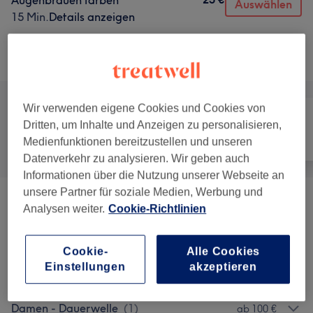
Augenbrauen färben
Auswählen
15 Min.
Details anzeigen
Alle Services
Wir verwenden eigene Cookies und Cookies von
Dritten, um Inhalte und Anzeigen zu personalisieren,
Alle
Friseur
Gesicht
Medienfunktionen bereitzustellen und unseren
Datenverkehr zu analysieren. Wir geben auch
Informationen über die Nutzung unserer Webseite an
unsere Partner für soziale Medien, Werbung und
Damen - Haarschnitte & Stylings
(
4
)
ab 40 €
Analysen weiter.
Cookie-Richtlinien
Herren - Haarschnitte & Stylings
(
1
)
ab 65 €
Cookie-
Alle Cookies
Einstellungen
akzeptieren
Damen - Farbe & Coloration
(
4
)
ab 50 €
Damen - Dauerwelle
(
1
)
ab 100 €