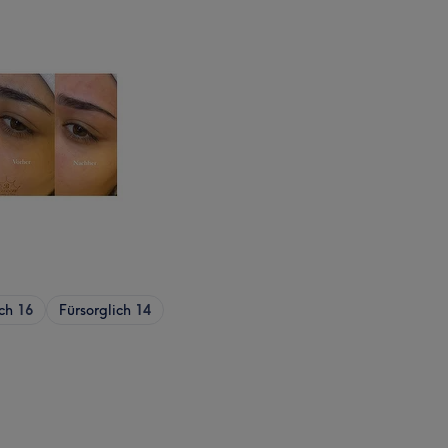
ch
16
Fürsorglich
14