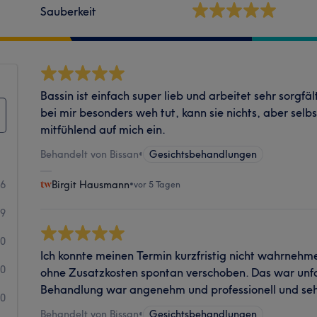
Sauberkeit
Bassin ist einfach super lieb und arbeitet sehr sorgfä
bei mir besonders weh tut, kann sie nichts, aber selbs
mitfühlend auf mich ein.
Behandelt von Bissan
•
Gesichtsbehandlungen
36
Birgit Hausmann
•
vor 5 Tagen
19
0
Ich konnte meinen Termin kurzfristig nicht wahrnehm
0
ohne Zusatzkosten spontan verschoben. Das war unfa
Behandlung war angenehm und professionell und seh
0
Behandelt von Bissan
•
Gesichtsbehandlungen