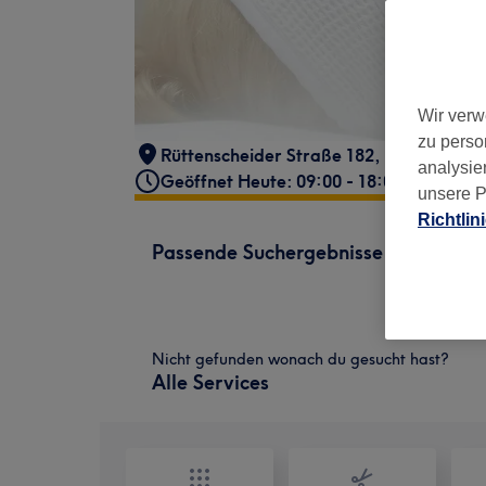
Wir verw
zu perso
Rüttenscheider Straße 182
,
Rüttenschei
analysie
Geöffnet Heute: 09:00 - 18:00
unsere P
Richtlin
Passende Suchergebnisse
Nicht gefunden wonach du gesucht hast?
Alle Services