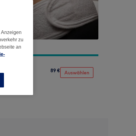
d Anzeigen
nverkehr zu
ebseite an
e-
89 €
Auswählen
n