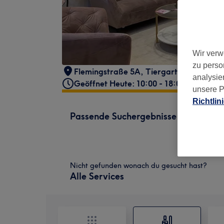
Wir verw
zu perso
Flemingstraße 5A
,
Tiergarten
,
Berlin
,
1
analysie
Geöffnet Heute: 10:00 - 18:00
unsere P
Richtlin
Passende Suchergebnisse
Nicht gefunden wonach du gesucht hast?
Alle Services