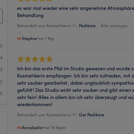
es war mal wieder eine sehr angenehme Atmosphär
Behandlung
Behandelt von Kosmetikerin 1
•
Pediküre
Alle anzeigen
Stephie
•
vor 1 Tag
32
24
Ich bin das erste Mal im Studio gewesen und wurde s
3
Kosmetikerin empfangen. Ich bin sehr zufrieden, mit d
2
sehr sauber gearbeitet, dabei unglaublich sympathi
gefühlt! Das Studio wirkt sehr sauber und gibt einen s
0
sehr fein! Alles in allem bin ich sehr überzeugt und w
wiederkommen!
Behandelt von Kosmetikerin 1
•
Gel Pediküre
Annabella
•
vor 14 Tagen