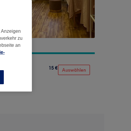
d Anzeigen
nverkehr zu
ebseite an
e-
15 €
Auswählen
n