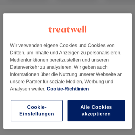
Maniküre
(
3
)
ab 20 €
Pediküre
(
5
)
ab 35 €
Wir verwenden eigene Cookies und Cookies von
Pulver Gel System (Verlängerung &
ab 10 €
Dritten, um Inhalte und Anzeigen zu personalisieren,
Verstärkung)
(
4
)
Medienfunktionen bereitzustellen und unseren
Datenverkehr zu analysieren. Wir geben auch
Pink & White System (French Pulver)
(
2
)
ab 40 €
Informationen über die Nutzung unserer Webseite an
unsere Partner für soziale Medien, Werbung und
UV Gel System
(
4
)
ab 40 €
Analysen weiter.
Cookie-Richtlinien
Design & Sonstiges
(
9
)
ab 1 €
Cookie-
Alle Cookies
Einstellungen
akzeptieren
Salonbewertungen