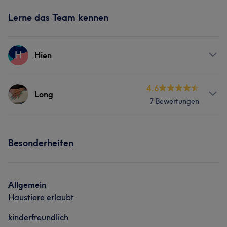
Lerne das Team kennen
H
Hien
Services
4.6
Long
7 Bewertungen
Nägel
Gesicht
Services
Kosmetische Zahnmedizin
Besonderheiten
Nägel
Gesicht
Kosmetische Zahnmedizin
Allgemein
Haustiere erlaubt
kinderfreundlich