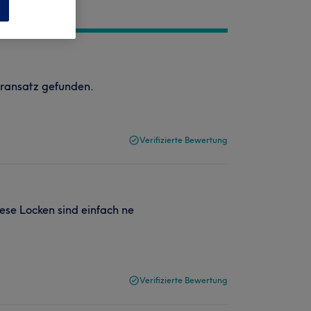
n
aransatz gefunden.
Verifizierte Bewertung
se Locken sind einfach ne
Verifizierte Bewertung