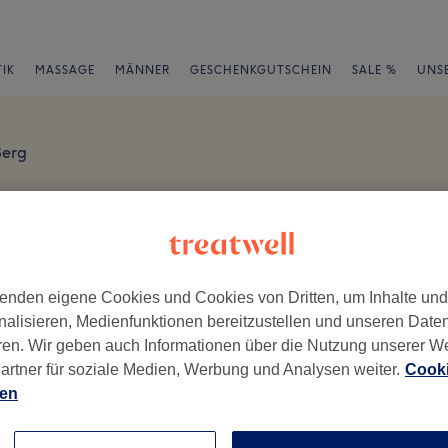
IK
MASSAGE
MÄNNER
GESCHENKGUTSCHEIN
SALE %
UNS
Berg
rtungen
en
enden eigene Cookies und Cookies von Dritten, um Inhalte un
nalisieren, Medienfunktionen bereitzustellen und unseren Date
ren. Wir geben auch Informationen über die Nutzung unserer W
artner für soziale Medien, Werbung und Analysen weiter.
Cooki
ch geschrieben.
ien
Ambiente
Se