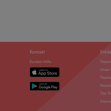
Kontakt
Entd
Kunden-Hilfe
Treat
Unser 
Treatw
Newsl
The Tr
Sitem