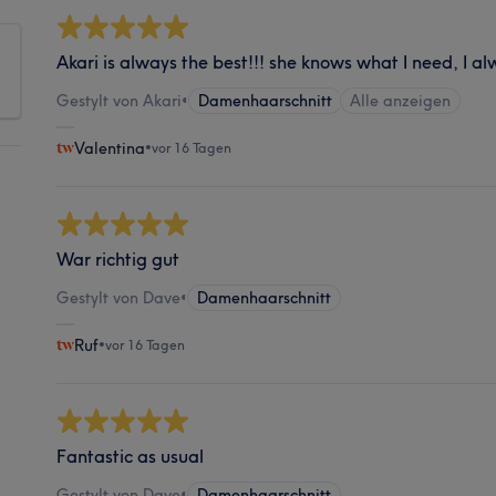
Akari is always the best!!! she knows what I need, I a
Gestylt von Akari
•
Damenhaarschnitt
Alle anzeigen
Valentina
•
vor 16 Tagen
War richtig gut
Gestylt von Dave
•
Damenhaarschnitt
Ruf
•
vor 16 Tagen
Fantastic as usual
Gestylt von Dave
•
Damenhaarschnitt