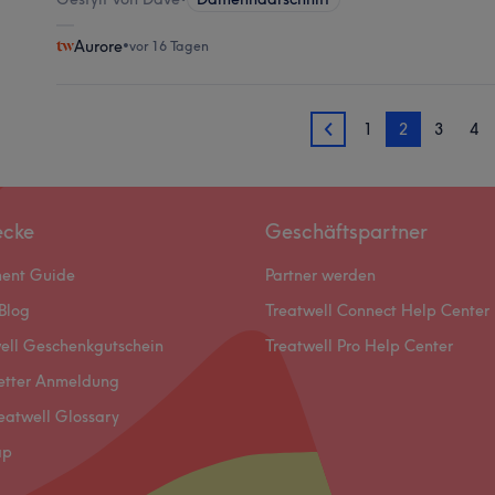
Aurore
•
vor 16 Tagen
1
2
3
4
1
ecke
Geschäftspartner
ment Guide
Partner werden
Blog
Treatwell Connect Help Center
ell Geschenkgutschein
Treatwell Pro Help Center
etter Anmeldung
eatwell Glossary
ap