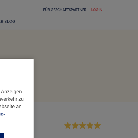
FÜR GESCHÄFTSPARTNER
LOGIN
ER BLOG
d Anzeigen
nverkehr zu
ebseite an
e-
rvice