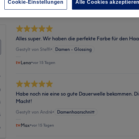
Sauberkeit
Cookie-Einstellungen
Alle Cookies akzeptiere
Alles super. Wir haben die perfekte Farbe für den Ha
Gestylt von Steffi
•
Damen - Glossing
Lena
•
vor 15 Tagen
7
0
Habe noch nie eine so gute Dauerwelle bekommen. Die
Macht!
3
Gestylt von André
•
Damenhaarschnitt
5
Max
•
vor 15 Tagen
6