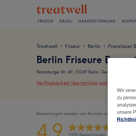
FRISEUR
NÄGEL
HAARENTFERNUNG
KOSMET
Treatwell
Friseur
Berlin
Prenzlauer 
>
>
>
Berlin Friseure Bewe
Petersburger Str. 49, 10249 Berlin, Deutschland
Verfügbarkeit überprüfen und online buch
Wir verw
zu perso
analysie
unsere P
Bewertungen werden von Kunden nach ihrem Besu
Richtlin
4,9
1958 Bewertungen