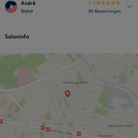
Services
André
5.0
A
Stylist
86 Bewertungen
Friseur
Fitness
Services
Saloninfo
Friseur
Was unsere Kunden über André sagen
Talentiert
6
Außergewöhnlich
5