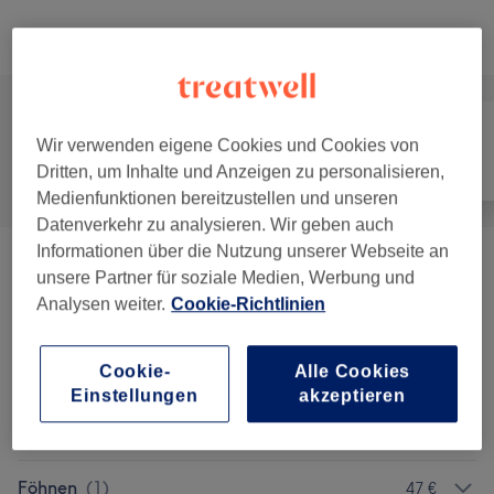
Alle Services
Wir verwenden eigene Cookies und Cookies von
Alle
Friseur
Fitness
Dritten, um Inhalte und Anzeigen zu personalisieren,
Medienfunktionen bereitzustellen und unseren
Datenverkehr zu analysieren. Wir geben auch
Informationen über die Nutzung unserer Webseite an
Haarschnitte
(
6
)
ab 46 €
unsere Partner für soziale Medien, Werbung und
Analysen weiter.
Cookie-Richtlinien
Strähnen & Balayage
(
21
)
ab 117 €
Cookie-
Alle Cookies
Colorationen & Haarfarbe
(
7
)
ab 61 €
Einstellungen
akzeptieren
Dauerhafte Haarglättung
(
1
)
300 €
Föhnen
(
1
)
47 €