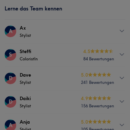
Lerne das Team kennen
Ax
A
Stylist
Services
Steffi
4.5
S
ColoristIn
84 Bewertungen
Friseur
Services
Dave
5.0
D
Stylist
241 Bewertungen
Friseur
Services
Daiki
4.9
D
Was unsere Kunden über Steffi sagen
Stylist
156 Bewertungen
Friseur
Kompetent
6
Talentiert
5
Services
Anja
5.0
A
Was unsere Kunden über Dave sagen
Stylist
105 Bewertungen