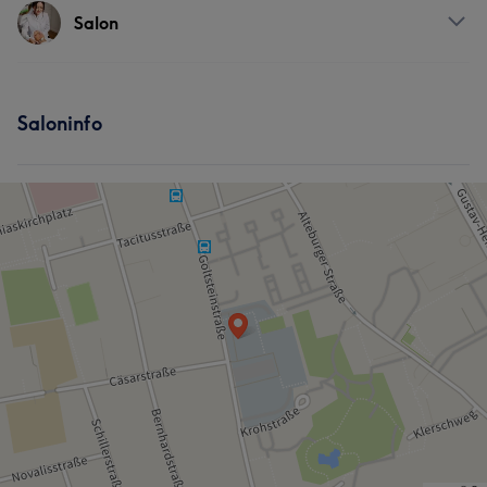
Services
Salon
Nägel
Körper
Gesicht
Massage
Services
Haarentfernung
Ästhetische Medizin
Saloninfo
Nägel
Gesicht
Portfolio
Was unsere Kunden über Tatjana sagen
Professionell
5