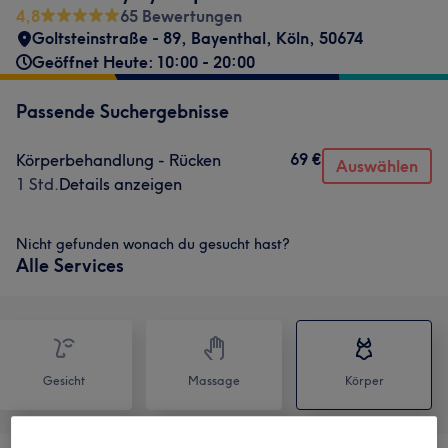
4,8
65 Bewertungen
Goltsteinstraße - 89
,
Bayenthal
,
Köln
,
50674
Geöffnet Heute: 10:00 - 20:00
Passende Suchergebnisse
69 €
Körperbehandlung - Rücken
Auswählen
1 Std.
Details anzeigen
Nicht gefunden wonach du gesucht hast?
Alle Services
Gesicht
Massage
Körper