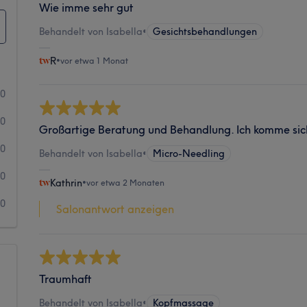
Wie imme sehr gut
Behandelt von Isabella
•
Gesichtsbehandlungen
R
•
vor etwa 1 Monat
20
0
Großartige Beratung und Behandlung. Ich komme sic
0
Behandelt von Isabella
•
Micro-Needling
0
Kathrin
•
vor etwa 2 Monaten
0
Salonantwort anzeigen
Traumhaft
Behandelt von Isabella
•
Kopfmassage