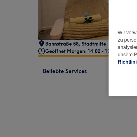
Wir verw
zu perso
Bahnstraße 58
,
Stadtmitte
,
Düsseldorf
,
analysie
Geöffnet Morgen: 14:00 - 19:30
unsere P
Richtlin
Beliebte Services