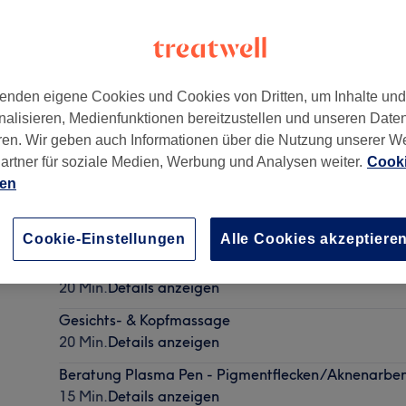
enden eigene Cookies und Cookies von Dritten, um Inhalte un
nalisieren, Medienfunktionen bereitzustellen und unseren Date
40210
ren. Wir geben auch Informationen über die Nutzung unserer W
artner für soziale Medien, Werbung und Analysen weiter.
Cooki
ien
Augenbrauen färben & zupfen
20 Min.
Details anzeigen
Cookie-Einstellungen
Alle Cookies akzeptiere
Augenbrauen & Wimpern färben
20 Min.
Details anzeigen
Gesichts- & Kopfmassage
20 Min.
Details anzeigen
Beratung Plasma Pen - Pigmentflecken/Aknenarbe
15 Min.
Details anzeigen