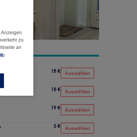
d Anzeigen
nverkehr zu
ebseite an
e-
18 €
Auswählen
n
18 €
Auswählen
19 €
Auswählen
5 €
n
Auswählen