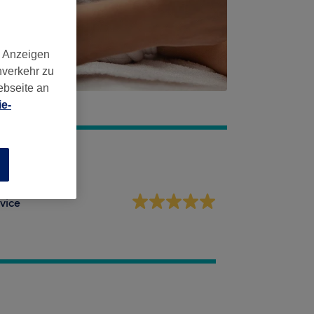
d Anzeigen
nverkehr zu
ebseite an
e-
n
vice