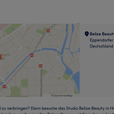
Belize Beau
Eppendorfer
Deutschland
 zu verbringen? Dann besuche das Studio Belize Beauty in 