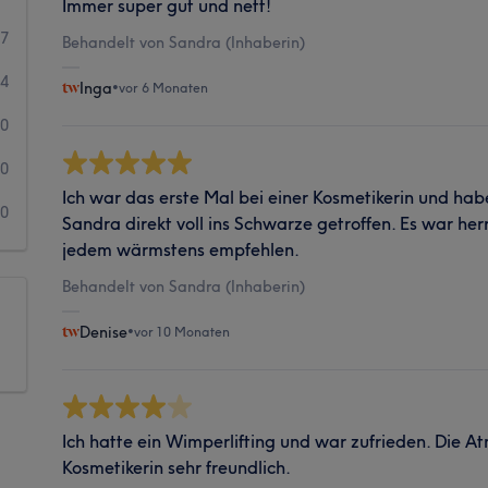
Immer super gut und nett!
67
Behandelt von Sandra (Inhaberin)
4
Inga
•
vor 6 Monaten
0
0
Ich war das erste Mal bei einer Kosmetikerin und ha
0
Sandra direkt voll ins Schwarze getroffen. Es war herr
jedem wärmstens empfehlen.
Behandelt von Sandra (Inhaberin)
Denise
•
vor 10 Monaten
Ich hatte ein Wimperlifting und war zufrieden. Die A
Kosmetikerin sehr freundlich.