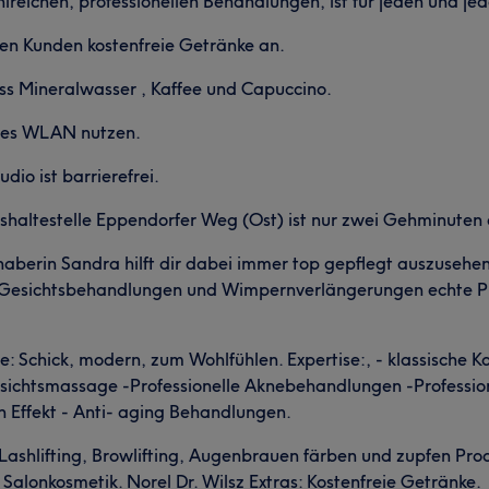
lreichen, professionellen Behandlungen, ist für jeden und je
en Kunden kostenfreie Getränke an.
oss Mineralwasser , Kaffee und Capuccino.
eies WLAN nutzen.
dio ist barrierefrei.
ushaltestelle Eppendorfer Weg (Ost) ist nur zwei Gehminuten 
erin Sandra hilft dir dabei immer top gepflegt auszusehen.
 Gesichtsbehandlungen und Wimpernverlängerungen echte Prof
: Schick, modern, zum Wohlfühlen. Expertise:, - klassische
chtsmassage -Professionelle Aknebehandlungen -Professione
 Effekt - Anti- aging Behandlungen.
Lashlifting, Browlifting, Augenbrauen färben und zupfen Pro
 Salonkosmetik. Norel Dr. Wilsz Extras: Kostenfreie Getränke.