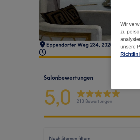
Wir verw
zu perso
analysie
Eppendorfer Weg 234, 20251 Hamburg,
unsere P
Richtlin
Salonbewertungen
5,0
213 Bewertungen
Nach Sternen filtern