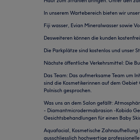
Haut zum Strahlen bringen. Unter den zah
In unserem Wartebereich bieten wir unser
Fiji wasser, Evian Mineralwasser sowie V
Desweiteren können die kunden kostenfr
Die Parkplätze sind kostenlos und unser Stu
Nächste öffentliche Verkehrsmittel: Die B
Das Team: Das aufmerksame Team um Inhab
sind die Kosmetikerinnen auf dem Gebiet
Polnisch gesprochen.
Was uns an dem Salon gefällt: Atmosphäre
- Diamantmicrodermabrasion -Kobido Gesi
Gesichtsbehandlungen für einen Baby Skin
Aquafacial, Kosmetische Zahnaufhellung 
ausschliesslich hochwertige professionelle