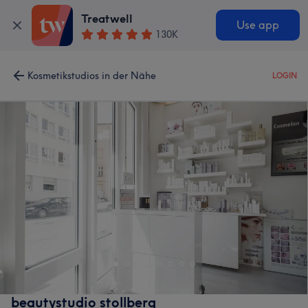
Treatwell
Use app
130K
Kosmetikstudios in der Nähe
LOGIN
beautystudio stollberg