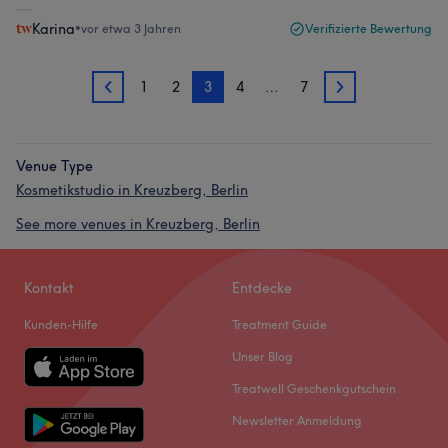
Karina
•
vor etwa 3 Jahren
Verifizierte Bewertung
1
2
3
4
…
7
2
4
Venue Type
Kosmetikstudio in Kreuzberg, Berlin
See more venues in Kreuzberg, Berlin
Kontakt
Entdecke
Kunden-Hilfe
Treatment Guide
Unser Blog
Treatwell Geschenkgutschein
Newsletter Anmeldung