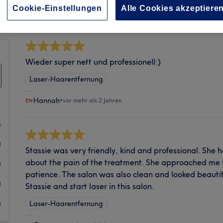
Sauberkeit
Cookie-Einstellungen
Alle Cookies akzeptiere
Wieder super nett und professionell:)
Laser-Haarentfernung
Hannah
•
vor mehr als 2 Jahren
5
0
Stassie was very friendly, kind and professional. She
about the pain of the treatment. She approached me
0
patience. The salon was also clean and looked beautif
0
Stassie and start laser in this salon.
Laser-Haarentfernung
0