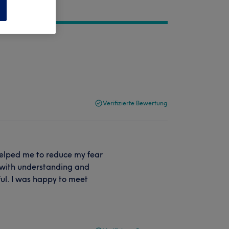
n
Verifizierte Bewertung
 helped me to reduce my fear
 with understanding and
ul. I was happy to meet