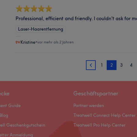
Professional, efficient and friendly. I couldn't ask for m
Laser-Haarentfernung
Kristine
•
vor mehr als 2 Jahren
1
2
3
4
1
ecke
Geschäftspartner
ment Guide
Partner werden
Blog
Treatwell Connect Help Center
ell Geschenkgutschein
Treatwell Pro Help Center
etter Anmeldung