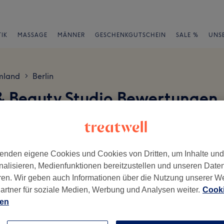
IK
MASSAGE
MÄNNER
GESCHENKGUTSCHEIN
SALE %
UNS
mland
Berlin
>
 & Beauty Studio Bewertungen
en
enden eigene Cookies und Cookies von Dritten, um Inhalte un
nalisieren, Medienfunktionen bereitzustellen und unseren Date
ren. Wir geben auch Informationen über die Nutzung unserer W
ch geschrieben.
artner für soziale Medien, Werbung und Analysen weiter.
Cooki
ien
Ambiente
Se