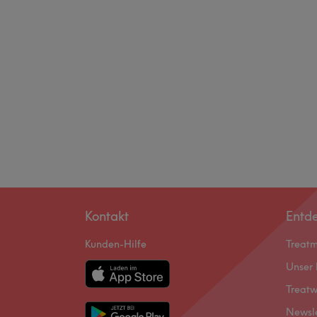
Kontakt
Entd
Kunden-Hilfe
Treat
Unser 
Treatw
Newsl