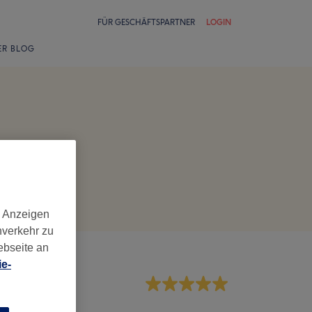
FÜR GESCHÄFTSPARTNER
LOGIN
ER BLOG
d Anzeigen
nverkehr zu
ebseite an
e-
rvice