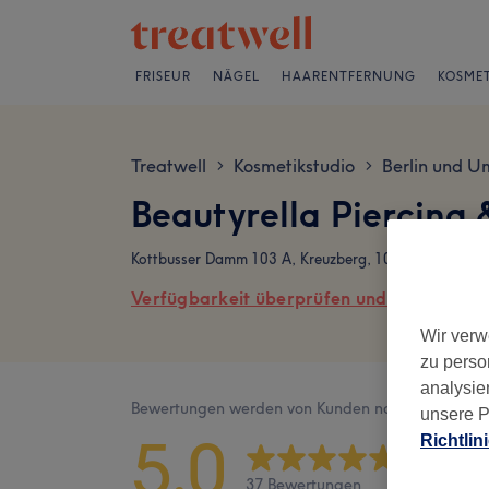
FRISEUR
NÄGEL
HAARENTFERNUNG
KOSMET
Treatwell
Kosmetikstudio
Berlin und U
>
>
Beautyrella Piercing
Kottbusser Damm 103 A, Kreuzberg, 10967 Berlin
Verfügbarkeit überprüfen und online buch
Wir verw
zu perso
analysie
Bewertungen werden von Kunden nach ihrem Besu
unsere P
5,0
Richtlin
37 Bewertungen