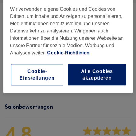
Wir verwenden eigene Cookies und Cookies von
Augenbrauen & Wimpern Färben
(
3
)
ab 15 €
Dritten, um Inhalte und Anzeigen zu personalisieren,
Medienfunktionen bereitzustellen und unseren
Wimpernverlängerung &
Datenverkehr zu analysieren. Wir geben auch
ab 54 €
Wimpernlifting
(
2
)
Informationen über die Nutzung unserer Webseite an
unsere Partner für soziale Medien, Werbung und
Gesichtsbehandlungen
(
9
)
ab 74 €
Analysen weiter.
Cookie-Richtlinien
Augenbrauen Formen & Design
(
4
)
ab 15 €
Cookie-
Alle Cookies
Einstellungen
akzeptieren
Haarentfernung
(
1
)
ab 15 €
Salonbewertungen
4,8