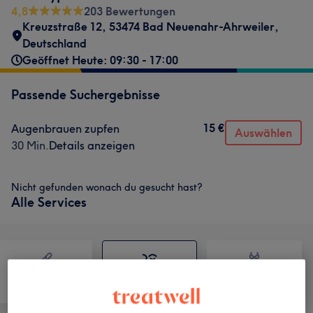
4,8
203 Bewertungen
Kreuzstraße 12, 53474 Bad Neuenahr-Ahrweiler,
Deutschland
Geöffnet Heute: 09:30 - 17:00
Passende Suchergebnisse
15 €
Augenbrauen zupfen
Auswählen
30 Min.
Details anzeigen
Nicht gefunden wonach du gesucht hast?
Alle Services
Haarentfernung
Gesicht
Körper