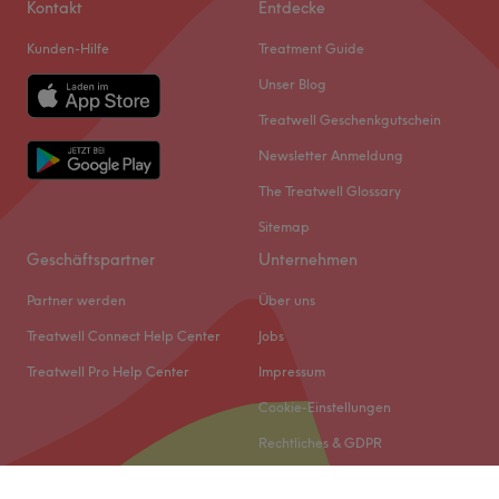
Kontakt
Entdecke
Kunden-Hilfe
Treatment Guide
Unser Blog
Treatwell Geschenkgutschein
Newsletter Anmeldung
The Treatwell Glossary
Sitemap
Geschäftspartner
Unternehmen
Partner werden
Über uns
Treatwell Connect Help Center
Jobs
Treatwell Pro Help Center
Impressum
Cookie-Einstellungen
Rechtliches & GDPR