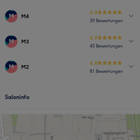
Services
4.9
M
M4
39 Bewertungen
Körper
Gesicht
Haarentfernung
Services
4.9
M
M3
Was unsere Kunden über M1 sagen
43 Bewertungen
Körper
Gesicht
Haarentfernung
Professionell
11
Freundlich
10
Sympathisch
9
Services
4.8
M
M2
Gründlich
8
81 Bewertungen
Körper
Gesicht
Haarentfernung
Services
Saloninfo
Körper
Gesicht
Haarentfernung
Was unsere Kunden über M2 sagen
Sympathisch
6