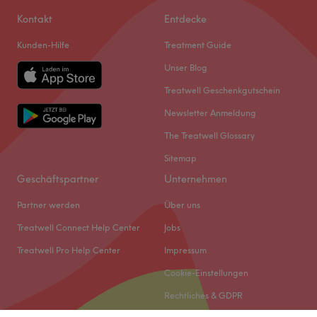
Kontakt
Entdecke
Kunden-Hilfe
Treatment Guide
Unser Blog
Treatwell Geschenkgutschein
Newsletter Anmeldung
The Treatwell Glossary
Sitemap
Geschäftspartner
Unternehmen
Partner werden
Über uns
Treatwell Connect Help Center
Jobs
Treatwell Pro Help Center
Impressum
Cookie-Einstellungen
Rechtliches & GDPR