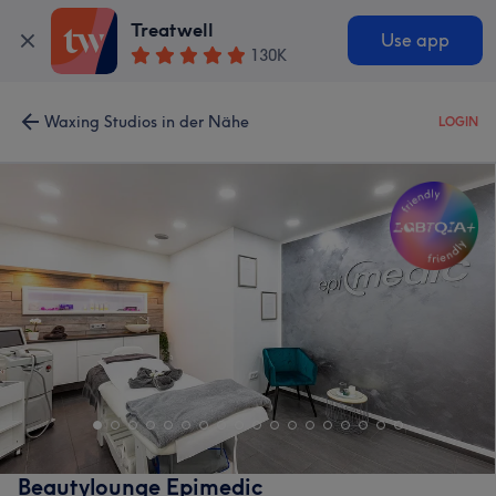
Treatwell
Use app
130K
Waxing Studios in der Nähe
LOGIN
Beautylounge Epimedic