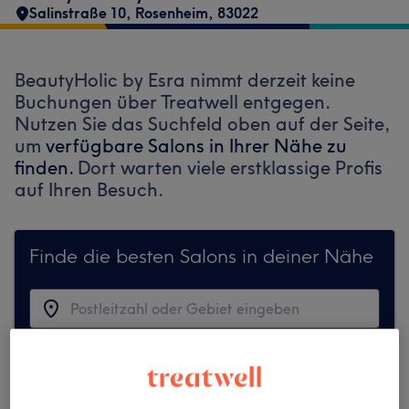
Salinstraße 10
,
Rosenheim
,
83022
BeautyHolic by Esra nimmt derzeit keine
Buchungen über Treatwell entgegen.
Nutzen Sie das Suchfeld oben auf der Seite,
um
verfügbare Salons in Ihrer Nähe zu
finden.
Dort warten viele erstklassige Profis
auf Ihren Besuch.
Finde die besten Salons in deiner Nähe
Auf Treatwell finden