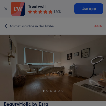
Treatwell
Use app
130K
Kosmetikstudios in der Nähe
LOGIN
BeautyHolic by Esra