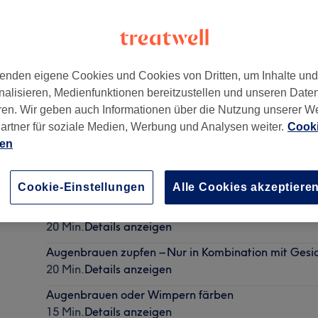
enden eigene Cookies und Cookies von Dritten, um Inhalte un
nalisieren, Medienfunktionen bereitzustellen und unseren Date
ny
,
83022
ren. Wir geben auch Informationen über die Nutzung unserer W
artner für soziale Medien, Werbung und Analysen weiter.
Cooki
ien
Gesichtsbehandlung -CooLifting mit Red Light The
1 Std. 30 Min.
Details anzeigen
Cookie-Einstellungen
Alle Cookies akzeptiere
Beratung
20 Min.
Details anzeigen
Augenbrauen zupfen – Nur in Kombination mit Ges
20 Min.
Details anzeigen
Augenbrauen oder Wimpern färben
15 Min.
Details anzeigen