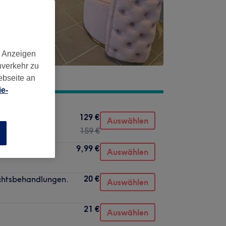
d Anzeigen
nverkehr zu
ebseite an
e-
129 €
rapy
Auswählen
159 €
n
9,99 €
Auswählen
20 €
ichtsbehandlungen.
Auswählen
21 €
Auswählen