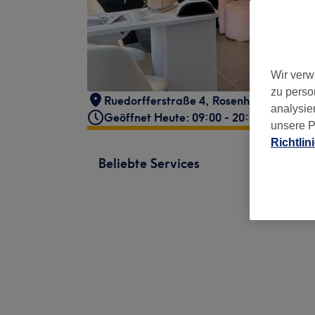
Wir verw
zu perso
Ruedorfferstraße 4
,
Rosenheim
,
Germa
analysie
Geöffnet Heute: 09:00 - 20:00
unsere P
Richtlin
Beliebte Services