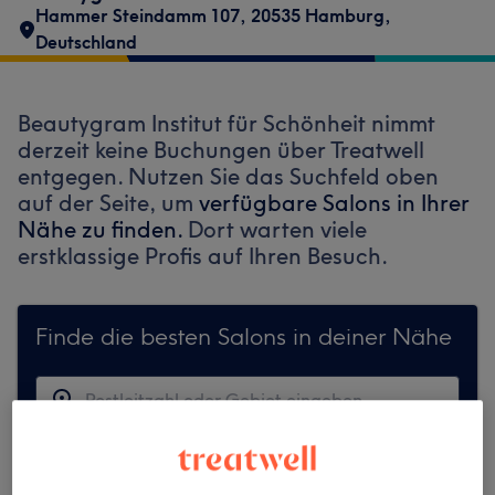
Hammer Steindamm 107, 20535 Hamburg,
Deutschland
Beautygram Institut für Schönheit nimmt
derzeit keine Buchungen über Treatwell
entgegen. Nutzen Sie das Suchfeld oben
auf der Seite, um
verfügbare Salons in Ihrer
Nähe zu finden.
Dort warten viele
erstklassige Profis auf Ihren Besuch.
Finde die besten Salons in deiner Nähe
Auf Treatwell finden