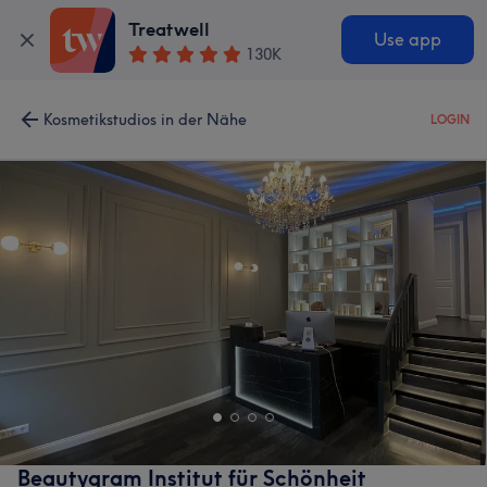
Treatwell
Use app
130K
Kosmetikstudios in der Nähe
LOGIN
Beautygram Institut für Schönheit