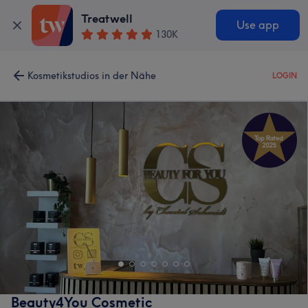
Treatwell
Use app
130K
Kosmetikstudios in der Nähe
LOGIN
Beauty4You Cosmetic