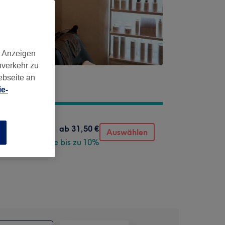
d Anzeigen
nverkehr zu
ebseite an
e-
ab
31,50 €
Auswählen
n
Spare bis zu 10%