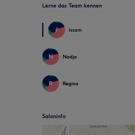
Lerne das Team kennen
I
Issam
N
Nadja
R
Regina
Saloninfo