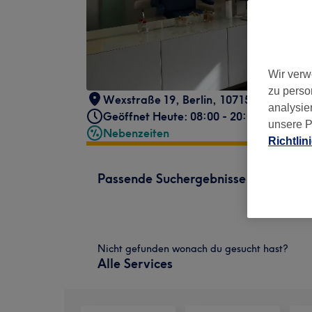
Wir verw
zu perso
Wexstraße 19
,
Berlin
,
10715
analysie
Geöffnet Heute: 08:00 - 20:00
unsere P
Nebenzeiten
Richtlin
Passende Suchergebnisse
Nicht gefunden wonach du gesucht hast?
Alle Services