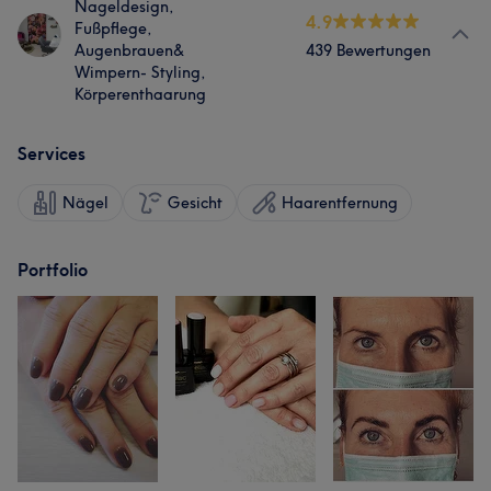
Nageldesign,
4.9
Fußpflege,
Augenbrauen&
439 Bewertungen
Wimpern- Styling,
Körperenthaarung
Services
Nägel
Gesicht
Haarentfernung
Portfolio