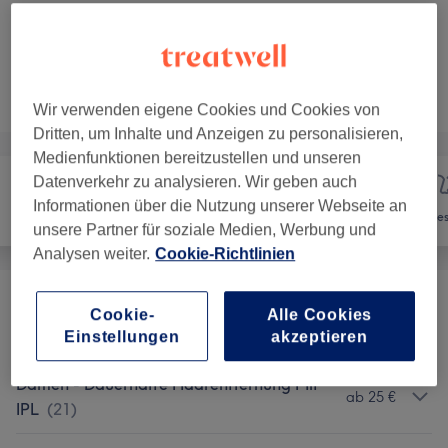
3 weitere passende Services anzeigen...
Nicht gefunden wonach du gesucht hast?
Alle Services
Wir verwenden eigene Cookies und Cookies von
Dritten, um Inhalte und Anzeigen zu personalisieren,
Medienfunktionen bereitzustellen und unseren
Datenverkehr zu analysieren. Wir geben auch
Informationen über die Nutzung unserer Webseite an
Nägel
Haarentfernung
Ges
unsere Partner für soziale Medien, Werbung und
Analysen weiter.
Cookie-Richtlinien
Herren - Dauerhafte Haarentfernung Mit
Cookie-
Alle Cookies
ab 35 €
IPL
(
17
)
Einstellungen
akzeptieren
Damen - Dauerhafte Haarentfernung Mit
ab 25 €
IPL
(
21
)