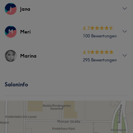
Services
J
Jana
Gesicht
Haarentfernung
Services
4.7
M
Meri
100 Bewertungen
Gesicht
Haarentfernung
Services
4.9
Marina
295 Bewertungen
Gesicht
Massage
Haarentfernung
Services
Saloninfo
Nägel
Körper
Gesicht
Massage
Haarentfernung
Kosmetische Zahnmedizin
Portfolio