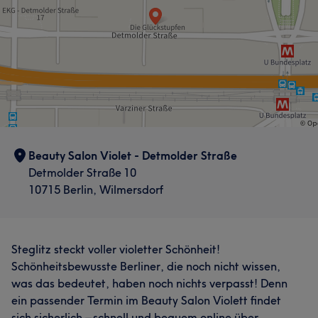
Was unsere Kunden über Marina sagen
Beauty Salon Violet - Detmolder Straße
Professionell
24
Kompetent
15
Gründlich
10
Detmolder Straße 10
10715 Berlin, Wilmersdorf
Aufmerksam
8
Steglitz steckt voller violetter Schönheit!
Schönheitsbewusste Berliner, die noch nicht wissen,
was das bedeutet, haben noch nichts verpasst! Denn
ein passender Termin im Beauty Salon Violett findet
sich sicherlich – schnell und bequem online über