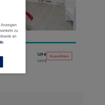
d Anzeigen
nverkehr zu
ebseite an
e-
129 €
fting
Auswählen
169 €
n