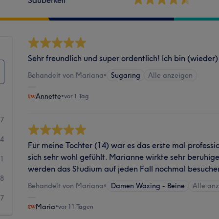
Sehr freundlich und super ordentlich! Ich bin (wieder)
Behandelt von Mariana
•
Sugaring
Alle anzeigen
Annette
•
vor 1 Tag
57
34
Für meine Tochter (14) war es das erste mal professi
sich sehr wohl gefühlt. Marianne wirkte sehr beruhige
11
werden das Studium auf jeden Fall nochmal besuche
8
Behandelt von Mariana
•
Damen Waxing - Beine
Alle an
7
Maria
•
vor 11 Tagen