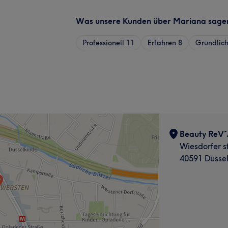
Was unsere Kunden über Mariana sage
Professionell
11
Erfahren
8
Gründlic
Beauty ReV´
Wiesdorfer st
40591 Düssel