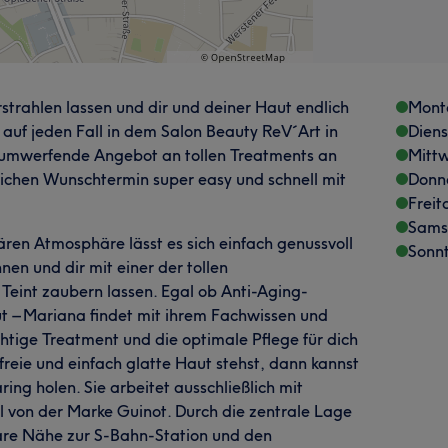
strahlen lassen und dir und deiner Haut endlich
Mont
uf jeden Fall in dem Salon Beauty ReV´Art in
Dien
s umwerfende Angebot an tollen Treatments an
Mitt
ichen Wunschtermin super easy und schnell mit
Donn
Freit
Sams
ren Atmosphäre lässt es sich einfach genussvoll
Sonn
nen und dir mit einer der tollen
eint zaubern lassen. Egal ob Anti-Aging-
t – Mariana findet mit ihrem Fachwissen und
htige Treatment und die optimale Pflege für dich
reie und einfach glatte Haut stehst, dann kannst
ring holen. Sie arbeitet ausschließlich mit
 von der Marke Guinot. Durch die zentrale Lage
lbare Nähe zur S-Bahn-Station und den