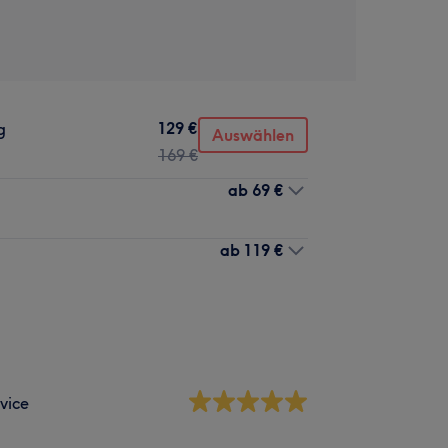
129 €
g
Auswählen
169 €
ab
69 €
ab
119 €
vice