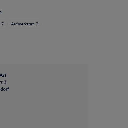
n
h
7
Aufmerksam
7
Art
r 3
dorf