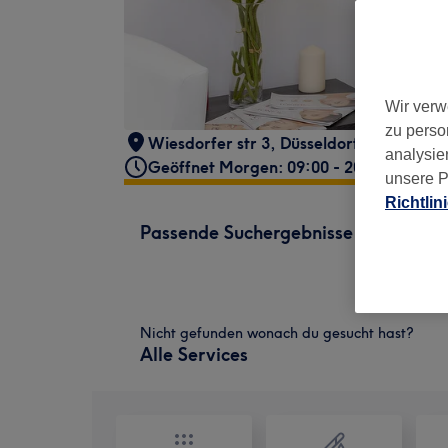
Wir verw
zu perso
Wiesdorfer str 3
,
Düsseldorf
,
40591
analysie
Geöffnet Morgen: 09:00 - 20:00
unsere P
Richtlin
Passende Suchergebnisse
Nicht gefunden wonach du gesucht hast?
Alle Services