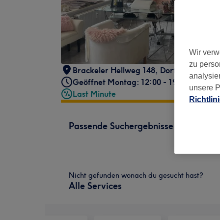
Wir verw
zu perso
Brackeler Hellweg 148
,
Dortmund
,
4430
analysie
Geöffnet Montag: 12:00 - 19:00
unsere P
Last Minute
Richtlin
Passende Suchergebnisse
Nicht gefunden wonach du gesucht hast?
Alle Services