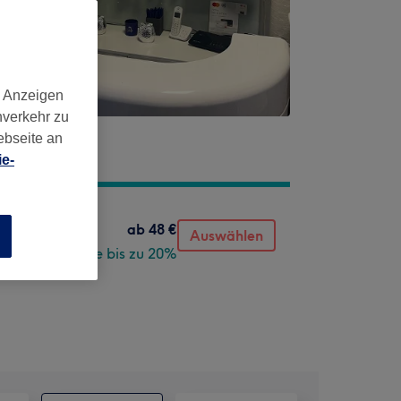
d Anzeigen
nverkehr zu
ebseite an
e-
ab
48 €
Auswählen
n
Spare bis zu 20%