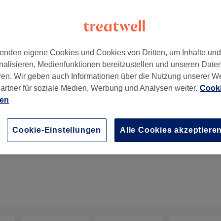
enden eigene Cookies und Cookies von Dritten, um Inhalte un
nalisieren, Medienfunktionen bereitzustellen und unseren Date
9
ren. Wir geben auch Informationen über die Nutzung unserer W
artner für soziale Medien, Werbung und Analysen weiter.
Cooki
ien
Gesichtsbehandlung - Multipolare Radiofrequenz
Cookie-Einstellungen
Alle Cookies akzeptiere
45 Min.
Details anzeigen