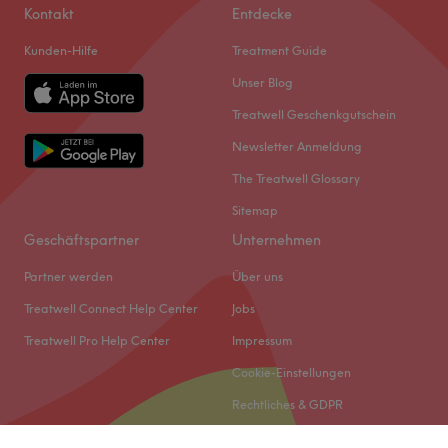
Kontakt
Entdecke
Kunden-Hilfe
Treatment Guide
Unser Blog
Treatwell Geschenkgutschein
Newsletter Anmeldung
The Treatwell Glossary
Sitemap
Geschäftspartner
Unternehmen
Partner werden
Über uns
Treatwell Connect Help Center
Jobs
Treatwell Pro Help Center
Impressum
Cookie-Einstellungen
Rechtliches & GDPR