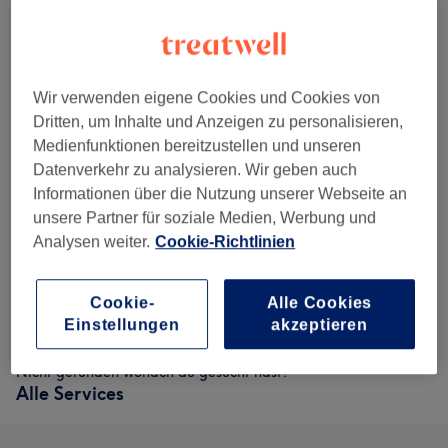
45 Min.
59 €
Ganz Rücken & Nacken Massage
Auswählen
45 Min.
74 €
Ganz Körper Aroma Massage
Wir verwenden eigene Cookies und Cookies von
Auswählen
1 Std.
Dritten, um Inhalte und Anzeigen zu personalisieren,
Medienfunktionen bereitzustellen und unseren
74 €
Ganz Rücken Massage
Auswählen
Datenverkehr zu analysieren. Wir geben auch
1 Std.
Informationen über die Nutzung unserer Webseite an
74 €
Lomi Lomi Massage
unsere Partner für soziale Medien, Werbung und
Auswählen
1 Std.
Analysen weiter.
Cookie-Richtlinien
89 €
Aroma Ganz Körper Massage
Auswählen
1 Std. 15 Min.
Cookie-
Alle Cookies
Einstellungen
akzeptieren
Nicht gefunden wonach du gesucht hast?
Alle Services