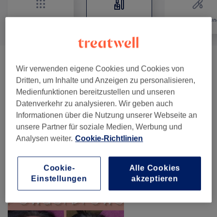
Alle
Nägel
Haarentfernun
Paraffinbadbehandlung
(
6
)
ab 23 €
Wir verwenden eigene Cookies und Cookies von
Dritten, um Inhalte und Anzeigen zu personalisieren,
Maniküre & Pediküre
(
5
)
ab 2 €
Medienfunktionen bereitzustellen und unseren
Datenverkehr zu analysieren. Wir geben auch
Nagelmodellage
(
8
)
ab 2 €
Informationen über die Nutzung unserer Webseite an
unsere Partner für soziale Medien, Werbung und
Nagelpflege
(
1
)
25 €
Analysen weiter.
Cookie-Richtlinien
Cookie-
Alle Cookies
Unsere Arbeit
Einstellungen
akzeptieren
Bild anklicken für weitere Details