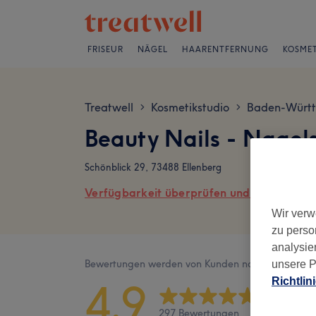
FRISEUR
NÄGEL
HAARENTFERNUNG
KOSMET
Treatwell
Kosmetikstudio
Baden-Würt
>
>
Beauty Nails - Nagel
Schönblick 29, 73488 Ellenberg
Verfügbarkeit überprüfen und online buch
Wir verw
zu perso
analysie
Bewertungen werden von Kunden nach ihrem Besu
unsere P
Richtlin
4,9
297 Bewertungen