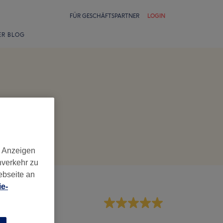
FÜR GESCHÄFTSPARTNER
LOGIN
ER BLOG
d Anzeigen
nverkehr zu
ebseite an
e-
rvice