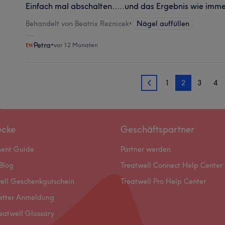
Einfach mal abschalten.....und das Ergebnis wie imme
Behandelt von Beatrix Reznicek
•
Nägel auffüllen
Petra
•
vor 12 Monaten
1
2
3
4
1
ecke
Geschäftspartner
ment Guide
Partner werden
Blog
Treatwell Connect Help Center
ell Geschenkgutschein
Treatwell Pro Help Center
etter Anmeldung
eatwell Glossary