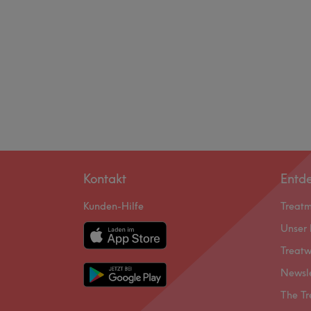
Kontakt
Entd
Kunden-Hilfe
Treat
Unser 
Treatw
Newsl
The Tr