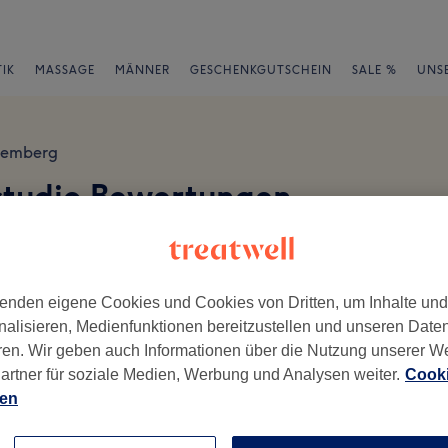
IK
MASSAGE
MÄNNER
GESCHENKGUTSCHEIN
SALE %
UNS
temberg
studio Bewertungen
en
enden eigene Cookies und Cookies von Dritten, um Inhalte un
nalisieren, Medienfunktionen bereitzustellen und unseren Date
ren. Wir geben auch Informationen über die Nutzung unserer W
ch geschrieben.
artner für soziale Medien, Werbung und Analysen weiter.
Cooki
ien
Ambiente
Se