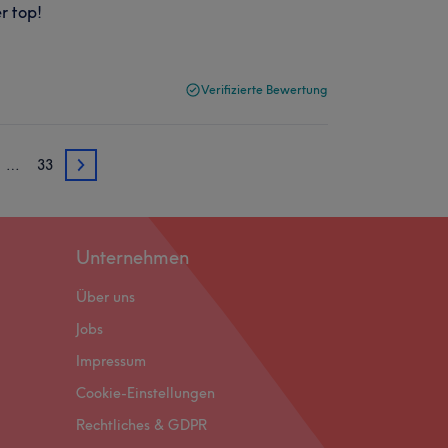
r top!
Verifizierte Bewertung
…
33
3
Unternehmen
Über uns
Jobs
Impressum
Cookie-Einstellungen
Rechtliches & GDPR