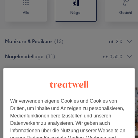
Alle
Nägel
Gesicht
Maniküre & Pediküre
(
13
)
ab 2 €
Nagelmodellage
(
11
)
ab 0,50 €
Unsere Arbeit
Bild anklicken für weitere Details
Wir verwenden eigene Cookies und Cookies von
Dritten, um Inhalte und Anzeigen zu personalisieren,
Medienfunktionen bereitzustellen und unseren
Datenverkehr zu analysieren. Wir geben auch
Informationen über die Nutzung unserer Webseite an
unsere Partner für soziale Medien, Werbung und