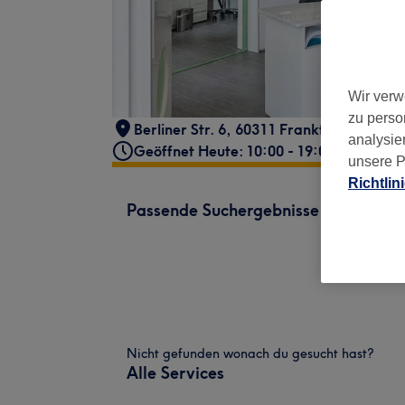
Wir verw
zu perso
Berliner Str. 6, 60311 Frankfurt am Mai
analysie
Geöffnet Heute: 10:00 - 19:00
unsere P
Richtlin
Passende Suchergebnisse
Nicht gefunden wonach du gesucht hast?
Alle Services