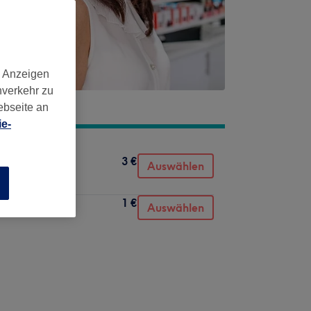
d Anzeigen
nverkehr zu
ebseite an
e-
3 €
Auswählen
n
1 €
Auswählen