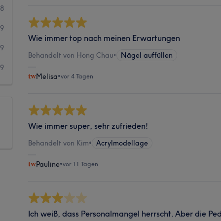
08
39
Wie immer top nach meinen Erwartungen
19
Behandelt von Hong Chau
•
Nägel auffüllen
9
Melisa
•
vor 4 Tagen
Wie immer super, sehr zufrieden!
Behandelt von Kim
•
Acrylmodellage
Pauline
•
vor 11 Tagen
Ich weiß, dass Personalmangel herrscht. Aber die Pe