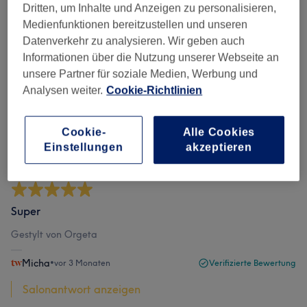
Dritten, um Inhalte und Anzeigen zu personalisieren,
Medienfunktionen bereitzustellen und unseren
Bewertungen filtern
Datenverkehr zu analysieren. Wir geben auch
Informationen über die Nutzung unserer Webseite an
Bewertung
Nach Sternen filtern
unsere Partner für soziale Medien, Werbung und
Analysen weiter.
Cookie-Richtlinien
Verifizierte Bewertungen
Geschrieben von unseren Kunden, damit du weißt, was
Cookie-
Alle Cookies
dich in jedem Salon erwartet.
Einstellungen
akzeptieren
Super
Gestylt von Orgeta
Micha
•
vor 3 Monaten
Verifizierte Bewertung
Salonantwort anzeigen