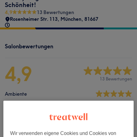
Schönheit!
4,9
13 Bewertungen
Rosenheimer Str. 113
,
München
,
81667
Salonbewertungen
4,9
13 Bewertungen
Ambiente
Sauberkeit
Service
Wir verwenden eigene Cookies und Cookies von