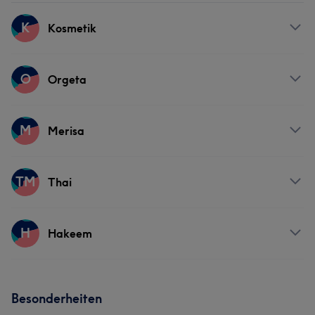
K
Kosmetik
Services
O
Orgeta
Nägel
Gesicht
Services
M
Merisa
Friseur
Services
TM
Thai
Friseur
Services
H
Hakeem
Massage
Services
Besonderheiten
Friseur
Haarentfernung