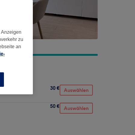
d Anzeigen
nverkehr zu
ebseite an
e-
n
30 €
Auswählen
50 €
Auswählen