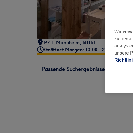
Wir verw
zu perso
P7 1
,
Mannheim
,
68161
analysie
Geöffnet Morgen: 10:00 - 20:00
unsere P
Richtlin
Passende Suchergebnisse