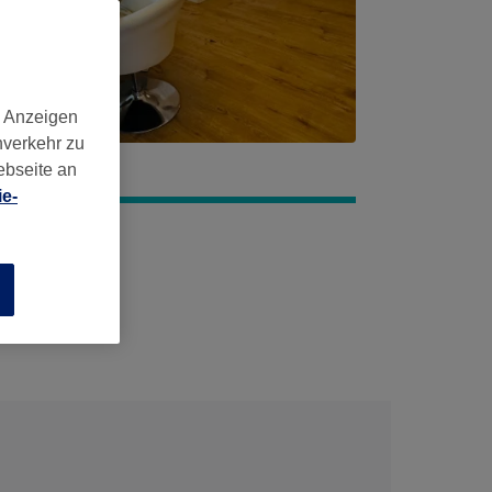
d Anzeigen
nverkehr zu
ebseite an
e-
n