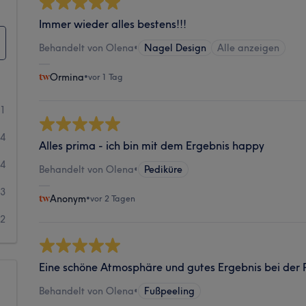
Immer wieder alles bestens!!!
Behandelt von Olena
•
Nagel Design
Alle anzeigen
Ormina
•
vor 1 Tag
81
34
Alles prima - ich bin mit dem Ergebnis happy
4
Behandelt von Olena
•
Pediküre
3
Anonym
•
vor 2 Tagen
2
Eine schöne Atmosphäre und gutes Ergebnis bei der P
Behandelt von Olena
•
Fußpeeling