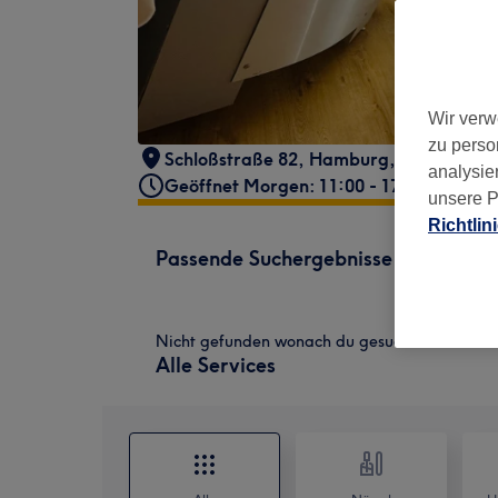
Wir verw
zu perso
Schloßstraße 82
,
Hamburg, Wandsbek
,
analysie
Geöffnet Morgen: 11:00 - 17:00
unsere P
Richtlin
Passende Suchergebnisse
Nicht gefunden wonach du gesucht hast?
Alle Services