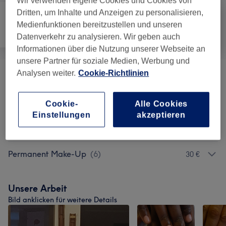
Wir verwenden eigene Cookies und Cookies von
Dritten, um Inhalte und Anzeigen zu personalisieren,
Medienfunktionen bereitzustellen und unseren
Haarentfernung
Gesicht
Massage
Datenverkehr zu analysieren. Wir geben auch
Informationen über die Nutzung unserer Webseite an
unsere Partner für soziale Medien, Werbung und
Analysen weiter.
Cookie-Richtlinien
Gesichtsbehandlungen
(
15
)
ab 20 €
Augenpflege
(
9
)
Cookie-
Alle Cookies
ab 9 €
Einstellungen
akzeptieren
Fruchtsäure-Peeling Gesicht
(
1
)
85 €
Permanent Make-Up
(
6
)
30 €
Unsere Arbeit
Bild anklicken für weitere Details