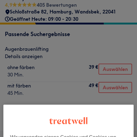
4,9
405 Bewertungen
Schloßstraße 82
,
Hamburg, Wandsbek
,
22041
Geöffnet Heute: 09:00 - 20:30
Passende Suchergebnisse
Augenbrauenlifting
Details anzeigen
39 €
ohne färben
Auswählen
30 Min.
49 €
mit färben
Auswählen
45 Min.
Nicht gefunden wonach du gesucht hast?
Alle Services