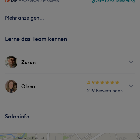
Tanja
•
vor etwa 2 Monaten
Verifizierte Bewertung
Mehr anzeigen...
Lerne das Team kennen
Zoran
Services
4.9
Olena
219 Bewertungen
Nägel
Services
Saloninfo
Nägel
Körper
Gesicht
Massage
Haarentfernung