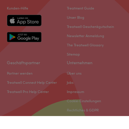
Kunden-Hilfe
Treatment Guide
Unser Blog
Treatwell Geschenkgutschein
Newsletter Anmeldung
The Treatwell Glossary
Sitemap
Geschäftspartner
Unternehmen
Partner werden
Über uns
Treatwell Connect Help Center
Jobs
Treatwell Pro Help Center
Impressum
Cookie-Einstellungen
Rechtliches & GDPR