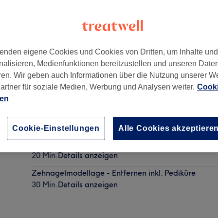
enden eigene Cookies und Cookies von Dritten, um Inhalte un
nalisieren, Medienfunktionen bereitzustellen und unseren Date
eben Kunden Toilette im 1.OG
,
Limbecker Platz 1A
,
Essen, S
ren. Wir geben auch Informationen über die Nutzung unserer W
artner für soziale Medien, Werbung und Analysen weiter.
Cooki
ien
Nagelmodellage entfernen inkl. Maniküre
40 Min.
Details anzeigen
Cookie-Einstellungen
Alle Cookies akzeptiere
Shellack entfernen
20 Min.
Details anzeigen
Zehnagelmodellage - Entfernen inkl. Pediküre
30 Min.
Details anzeigen