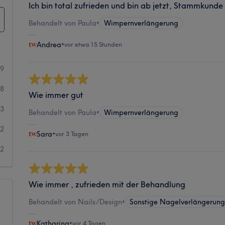
Ich bin total zufrieden und bin ab jetzt, Stammkunde
Behandelt von Paula
•
Wimpernverlängerung
Andrea
•
vor etwa 15 Stunden
09
38
Wie immer gut
53
Behandelt von Paula
•
Wimpernverlängerung
32
Sara
•
vor 3 Tagen
32
Wie immer , zufrieden mit der Behandlung
Behandelt von Nails/Design
•
Sonstige Nagelverlängerun
Katharina
•
vor 4 Tagen