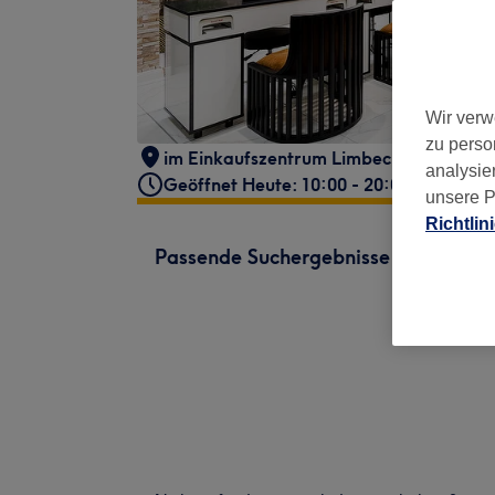
Wir verw
zu perso
im Einkaufszentrum Limbecker Platz
,
N
analysie
Geöffnet Heute: 10:00 - 20:00
unsere P
Richtlin
Passende Suchergebnisse