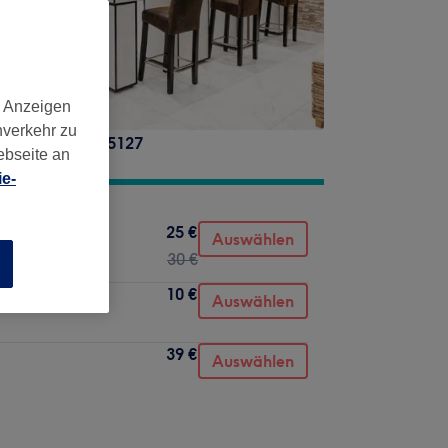
d Anzeigen
nverkehr zu
tadtbezirk I
,
45127
ebseite an
e-
25 €
Auswählen
30 €
n
10 €
Auswählen
39 €
Auswählen