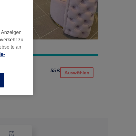
d Anzeigen
nverkehr zu
ebseite an
e-
55 €
Auswählen
n