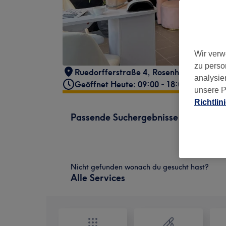
Wir verw
zu perso
Ruedorfferstraße 4
,
Rosenheim
,
Germa
analysie
Geöffnet Heute: 09:00 - 18:00
unsere P
Richtlin
Passende Suchergebnisse
Nicht gefunden wonach du gesucht hast?
Alle Services