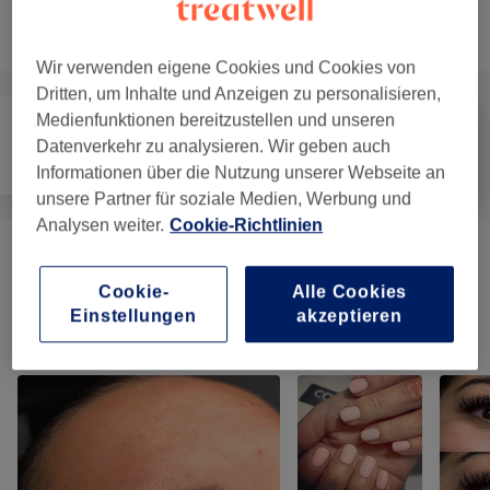
Nicht gefunden wonach du gesucht hast?
Alle Services
Wir verwenden eigene Cookies und Cookies von
Dritten, um Inhalte und Anzeigen zu personalisieren,
Medienfunktionen bereitzustellen und unseren
Datenverkehr zu analysieren. Wir geben auch
Haarentfernung
Gesicht
Massage
Informationen über die Nutzung unserer Webseite an
unsere Partner für soziale Medien, Werbung und
Analysen weiter.
Cookie-Richtlinien
Massagen
(
4
)
ab 30 €
Cookie-
Alle Cookies
Einstellungen
akzeptieren
Unsere Arbeit
Bild anklicken für weitere Details