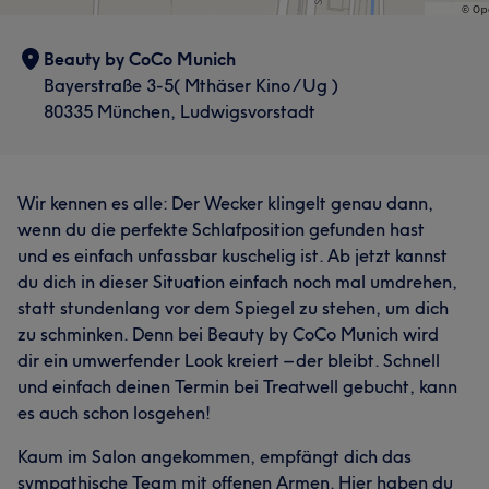
Was unsere Kunden über Mai sagen
Beauty by CoCo Munich
Professionell
10
Kompetent
10
Freundlich
8
Bayerstraße 3-5( Mthäser Kino /Ug )
Was unsere Kunden über vany sagen
80335 München, Ludwigsvorstadt
Aufmerksam
8
Professionell
5
Wir kennen es alle: Der Wecker klingelt genau dann,
wenn du die perfekte Schlafposition gefunden hast
und es einfach unfassbar kuschelig ist. Ab jetzt kannst
du dich in dieser Situation einfach noch mal umdrehen,
statt stundenlang vor dem Spiegel zu stehen, um dich
zu schminken. Denn bei Beauty by CoCo Munich wird
dir ein umwerfender Look kreiert – der bleibt. Schnell
und einfach deinen Termin bei Treatwell gebucht, kann
es auch schon losgehen!
Kaum im Salon angekommen, empfängt dich das
sympathische Team mit offenen Armen. Hier haben du