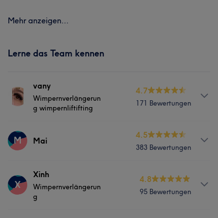
Mehr anzeigen...
Lerne das Team kennen
vany
4.7
Wimpernverlängerun
171 Bewertungen
g wimpernliftifting
Services
4.5
M
Mai
383 Bewertungen
Gesicht
Services
Xinh
4.8
X
Portfolio
Wimpernverlängerun
95 Bewertungen
Nägel
Gesicht
Massage
g
Haarentfernung