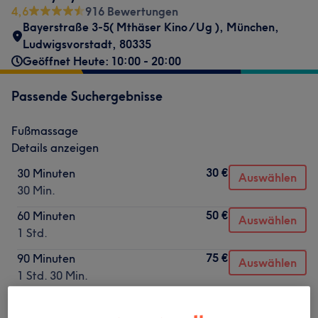
4,6
916 Bewertungen
Bayerstraße 3-5( Mthäser Kino /Ug )
,
München,
Ludwigsvorstadt
,
80335
Geöffnet Heute: 10:00 - 20:00
Passende Suchergebnisse
Fußmassage
Details anzeigen
30 €
30 Minuten
Auswählen
30 Min.
50 €
60 Minuten
Auswählen
1 Std.
75 €
90 Minuten
Auswählen
1 Std. 30 Min.