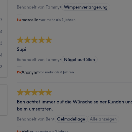
Behandelt von Tammy
•
Wimpernverlängerung
87
marcella
•
vor mehr als 3 Jahren
24
3
Supi
4
Behandelt von Tammy
•
Nägel auffüllen
3
Anonym
•
vor mehr als 3 Jahren
Ben achtet immer auf die Wünsche seiner Kunden und 
beim umsetzten.
Behandelt von Ben
•
Gelmodellage
Alle anzeigen
Helin
•
vor mehr als 3 Jahren