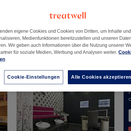
5
enden eigene Cookies und Cookies von Dritten, um Inhalte un
nalisieren, Medienfunktionen bereitzustellen und unseren Date
ren. Wir geben auch Informationen über die Nutzung unserer W
artner für soziale Medien, Werbung und Analysen weiter.
Cooki
mt derzeit keine Buchungen über Treatwell entg
ien
e Salons in Ihrer Nähe zu finden.
Dort warten vi
Cookie-Einstellungen
Alle Cookies akzeptiere