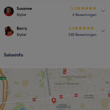
Susanne
5.0
Stylist
6 Bewertungen
Services
Barry
4.8
Stylist
240 Bewertungen
Friseur
Gesicht
Services
Saloninfo
Friseur
Gesicht
Haarentfernung
Ästhetische Medizin
Was unsere Kunden über Barry sagen
Professionell
6
Sympathisch
6