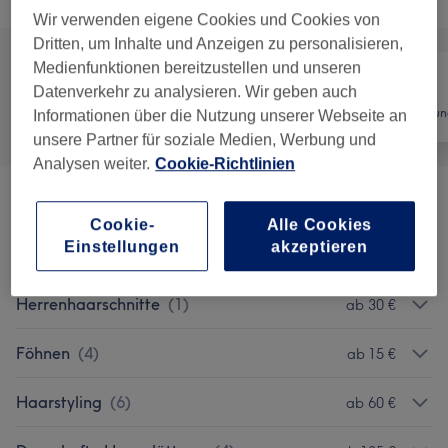
Wir verwenden eigene Cookies und Cookies von
Dritten, um Inhalte und Anzeigen zu personalisieren,
Medienfunktionen bereitzustellen und unseren
Datenverkehr zu analysieren. Wir geben auch
Alle
Friseur
Haarentfernun
Informationen über die Nutzung unserer Webseite an
unsere Partner für soziale Medien, Werbung und
Analysen weiter.
Cookie-Richtlinien
Promo Pakete
(
3
)
ab 75 €
Cookie-
Alle Cookies
Einstellungen
akzeptieren
Haarschnitte
(
3
)
ab 50 €
Herrenhaarschnitte
(
1
)
ab 30 €
Föhnen
(
4
)
ab 15 €
Haarstyling
(
6
)
ab 60 €