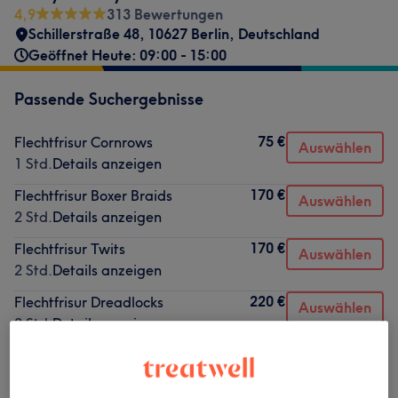
4,9
313 Bewertungen
Schillerstraße 48, 10627 Berlin, Deutschland
Geöffnet Heute: 09:00 - 15:00
Passende Suchergebnisse
75 €
Flechtfrisur Cornrows
Auswählen
1 Std.
Details anzeigen
170 €
Flechtfrisur Boxer Braids
Auswählen
2 Std.
Details anzeigen
170 €
Flechtfrisur Twits
Auswählen
2 Std.
Details anzeigen
220 €
Flechtfrisur Dreadlocks
Auswählen
2 Std.
Details anzeigen
Nicht gefunden wonach du gesucht hast?
Alle Services